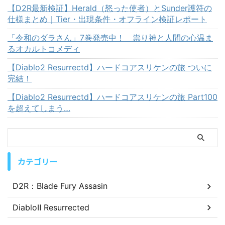
【D2R最新検証】Herald（怒った使者）とSunder護符の
仕様まとめ｜Tier・出現条件・オフライン検証レポート
「令和のダラさん」7巻発売中！ 祟り神と人間の心温ま
るオカルトコメディ
【Diablo2 Resurrectd】ハードコアスリケンの旅 ついに
完結！
【Diablo2 Resurrectd】ハードコアスリケンの旅 Part100
を超えてしまう…
カテゴリー
D2R：Blade Fury Assasin
DiabloⅡ Resurrected