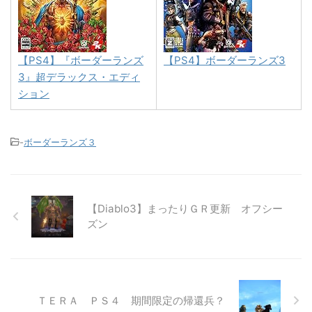
【PS4】『ボーダーランズ
【PS4】ボーダーランズ3
3』超デラックス・エディ
ション
-
ボーダーランズ３
【Diablo3】まったりＧＲ更新 オフシー
ズン
ＴＥＲＡ ＰＳ４ 期間限定の帰還兵？