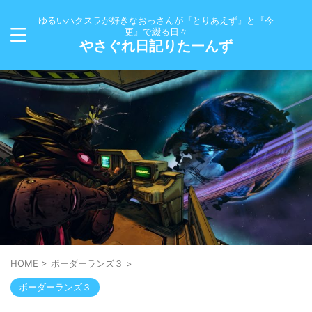
ゆるいハクスラが好きなおっさんが『とりあえず』と『今
更』で綴る日々
やさぐれ日記りたーんず
HOME
>
ボーダーランズ３
>
ボーダーランズ３