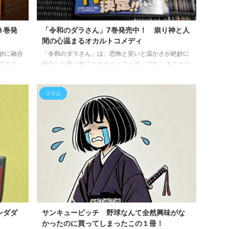
８巻発
「令和のダラさん」7巻発売中！ 祟り神と人
間の心温まるオカルトコメディ
妙に融合
「令和のダラさん」は、恐怖と笑いと温かさが絶妙に
ダラさ
融合した唯一無二のオカルトコメディです。 あなたは
ただ可愛
可愛いだけじゃない、深みのある漫画をお探しです
ストーリ
か？ 「令和のダラさん」は、半人半蛇の祟り神「屋跨
コラム
読みた
斑(やまたぎまだら)」と、物怖じしない姉弟の交流を
めしたい
描いた作品。 恐ろしい見た目なのに優しい心(と胸)を
半蛇の祟
持つダラさんと、彼女を「ダラさん」と呼んで慕う日
んな怪異
向・薫姉弟の日常が、読者の心をがっちり掴みます。
物語。
他の漫画にはない独特の魅力が満載 まず、ホラーと
コメディの絶妙なバランス。 2ちゃんねる ...
ンダダ
サンキューピッチ 野球なんて全然興味がな
かったのに買ってしまったこの１冊！