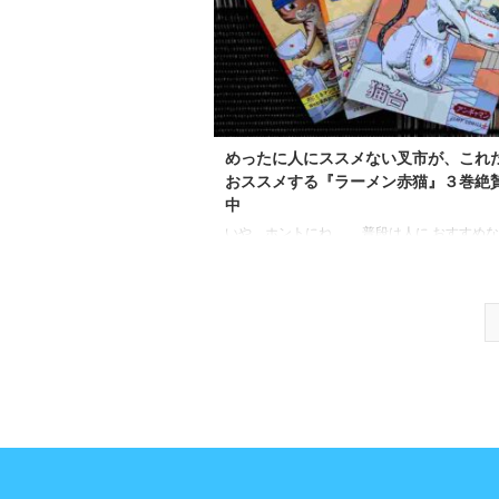
めったに人にススメない叉市が、これ
おススメする『ラーメン赤猫』３巻絶
中
いや、ホントにね。 普段は人に おすすめ
ないんですよ。 それは 個人の感性を重ん
ら。 ただそんな叉市でも 声を大にして言
もある。 ・猫好きなら ・ラーメン好きなら
でほっこりしたいなら 誰も不幸にならない
マンガ ラーメン赤猫３巻 ラーメン赤猫 3 
中です！！ &nbs ...