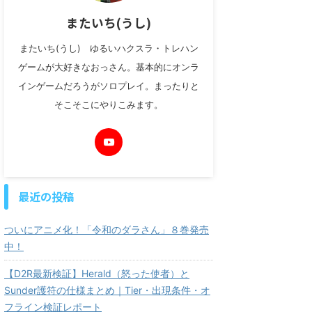
またいち(うし)
またいち(うし) ゆるいハクスラ・トレハン
ゲームが大好きなおっさん。基本的にオンラ
インゲームだろうがソロプレイ。まったりと
そこそこにやりこみます。
最近の投稿
ついにアニメ化！「令和のダラさん」８巻発売
中！
【D2R最新検証】Herald（怒った使者）と
Sunder護符の仕様まとめ｜Tier・出現条件・オ
フライン検証レポート