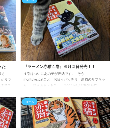
ーメン赤猫 5 (ジャンプコミックスDIGITAL) ９月４日
の波が！
発売、絶賛発売中デス！！ なんだかんだでもう５
てる！素
巻。嬉しい限り。 作者様の飼われている猫ともど ...
。 ラー
誰も不幸
った
『ラーメン赤猫４巻』６月２日発売！！
ラさ
４巻はついにあの子が表紙です。 そう、
っかりつ
morituke_catこと お目々パッチリ 黒猫のサブちゃ
込まれて
ん。 はぁぁぁぁぁ？ morituke_catを知らな
。 でも
い？？？？ そんな方はもう１巻から買いなおしてく
細かい所
ださい！ ほとんど人にオススメなんてしない。叉市
コラム
が下着を
が唯一と言っていいほどオススメする 誰も不幸にな
？と思う
らない幸せなマンガ ラーメン赤猫４巻 ラーメン赤
ト男性に
猫 4 (ジャンプコミックスDIGITAL) &nb ...