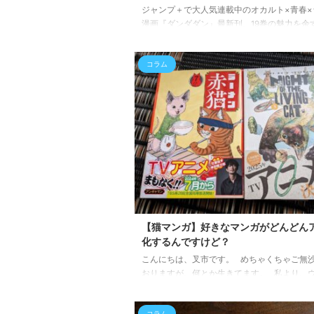
ジャンプ＋で大人気連載中のオカルト×青春×
漫画『ダンダダン』最新刊、19巻の魅力を余
くお伝えします！ 「ダンダダンって、なんか
う…」 そう思ったアナタ！もったいない！！
コラム
かに、本作にはUFOやUMA、怪異といった
素が満載です。しかし、主人公のオカルトマ
カルンと、霊媒師の家系に生まれた女子高生
（モモ）を中心に繰り広げられる物語は、笑
涙あり、そして胸キュンありのジェットコー
ような展開で、ページをめくる手が止まりませ
巻の見どころ ...
【猫マンガ】好きなマンガがどんどん
化するんですけど？
こんにちは、叉市です。 めちゃくちゃご無
おりますが、何とか生きてます。 私より、
が毎日投薬生活なんですよ…。 まぁ、もと
事故に遭って歩けなかったり、持病持ちの保
コラム