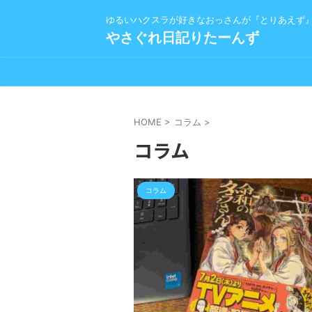
ゆるいハクスラが好きなおっさんが『とりあえず
やさぐれ日記りたーんず
HOME
>
コラム
>
コラム
コラム