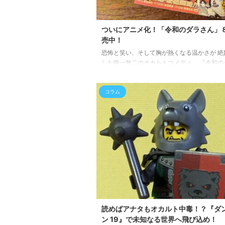
ついにアニメ化！「令和のダラさん」
売中！
恐怖と笑い、そして胸が熱くなる温かさが 絶
した唯一無二のオカルトコメディ 『令和の
ん』の最新第8巻が遂に発売されました！ 「
いだけの日常漫画には飽きた…」 「裏設定や
コラム
ーがしっかり練り込まれた深みのある漫画が
い！」 そんなあなたにこそ、今１番おすす
作品です。 本作は、恐ろしい姿をした半人
り神 「屋跨斑（やまたぎまだら）」と、 ど
にも物怖じしない不敵な姉弟の交流を描いた
見た ...
読めばアナタもオカルト中毒！？『ダ
ン 19』で未知なる世界へ飛び込め！