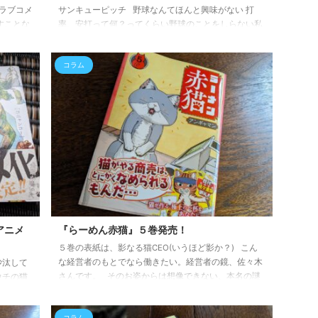
ラブコメ
サンキューピッチ 野球なんてほんと興味がない 打
すことな
率、安打って何？ってくらい野球のことをしらない私
絵が怖そ
でも これだけは買ってしまう！ってほどめちゃくちゃ
！！！ 確
面白いです。 サンキューピッチ 1 (ジャンプコミック
コラム
オカルト要
スDIGITAL) 野球知らなくても面白いのがスゴイ！ 住
ニア・オ
吉九先生はいい意味で変態だと思います。 だから、
・綾瀬桃
絶対こっちも読んでおくべき！ ハイパーインフレーシ
いあり、
ョン 6 (ジャンプコミックスDIGITAL) 全６巻だからサ
スターの
クッと読めるのがうれしい！ &nbs ...
ん！ 19
アニメ
『らーめん赤猫』５巻発売！
５巻の表紙は、影なる猫CEO(いうほど影か？) こん
な経営者のもとでなら働きたい。経営者の鏡、佐々木
沙汰して
さんです。 そのお姿からは想像できない、本名の謎
ウチの猫
はご存じの通り。 知らない方はもう１巻から買って
から交通
読んで下さい。いやマヂで。 ラーメン赤猫５巻 ラ
護猫たち
コラム