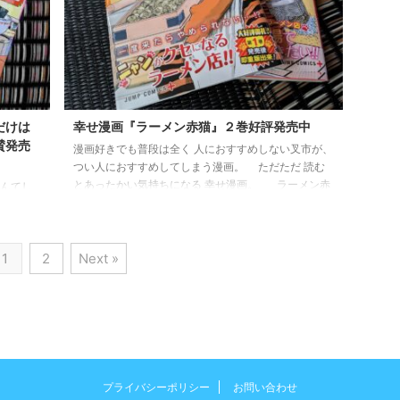
だけは
幸せ漫画『ラーメン赤猫』２巻好評発売中
賛発売
漫画好きでも普段は全く 人におすすめしない叉市が、
つい人におすすめしてしまう漫画。 ただただ 読む
とあったかい気持ちになる 幸せ漫画。 ラーメン赤
なんてし
猫２巻 ラーメン赤猫 2 (ジャンプコミックスDIGITAL)
じてるか
絶賛発売中です！！！ 寒い冬にはピッタリ。 ぜひ
いたい時
ぜひ読んで暖まってください。
 ・読ん
1
2
Next »
 幸せな
絶賛発売
プライバシーポリシー
お問い合わせ