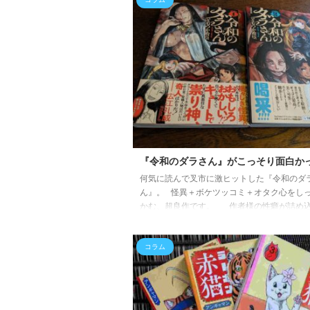
だから仕方ないんですけど。 加えて高齢化
(叉市本人も含む) それでも何とか毎日生き
晴らしい！ そんな素晴らしいマンガのお話
メン赤猫7巻 絶賛発売中！ 叉市、イチオシの
にならな ...
『令和のダラさん』がこっそり面白か
何気に読んで叉市に激ヒットした『令和のダ
ん』。 怪異＋ボケツッコミ＋オタク心をし
かむ、超良作です。 作者様の性癖が詰め
いるので、万人向けではないかもしれません
本当にツッコミどころが秀逸です。 また、
コラム
作や表情にも注目して頂きたい。 ダラさん
つけるシーンとか、作者さんは女性なのでは
ほど細かい描写がされています。(これ、ホン
はわからないかも？) &nbsp ...