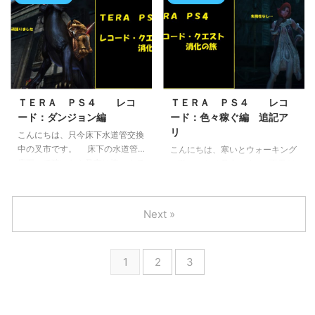
【ルマンド】【おにぎりせんべ
何事かと。 そんな色々あった
い】が昔から止まらないんですよ
ＴＥＲＡ ＰＳ４のお話。 Ｔ
ね。いつも『あとちょっとだ
ＥＲＡ ＰＳ４ レコード：信
け…』と思いながら食べすぎてし
用度を上げる エリートコースの
まう。そして最近これを見つけて
お試し期間が終わる前に、各町の
しまいました。 たぶん、割れた
信用度を上げる旅に。実際の狙い
不良品から生まれた製品だと思う
は黒豹(２頭目)ですけどね。 既
ＴＥＲＡ ＰＳ４ レコ
ＴＥＲＡ ＰＳ４ レコ
のですが、アイデア１つでこんな
にアルレマンシアの信用度は【同
ード：ダンジョン編
ード：色々稼ぐ編 追記ア
製品に変わるというのは素晴らし
盟】までに達 ...
リ
こんにちは、只今床下水道管交換
いですね。病みつき気味で感謝し
中の叉市です。 床下の水道管…
こんにちは、寒いとウォーキング
ております。 ...
床下って狭いから叉市は怖いんで
が疎かになる叉市です。 雨天だ
すよね(閉所恐怖症)。本当に修理
と言い訳してほぼしないしね…。
して下さっている業者さんに感謝
そんな何かに理由つけて記事を
です。 そんな感謝をしたくな
疎かにしそうなＴＥＲＡ ＰＳ４
Next »
るＴＥＲＡ ＰＳ４のお話。
のお話。 ＴＥＲＡ ＰＳ
ＴＥＲＡ ＰＳ４ ブルカヌス
４ 向かうところ敵なし 意
お手！系を攻略する ダンジョン
識しなくても遊んでいれば、いず
1
2
3
のレコードも少しづつ消化しよう
れは取れる５００００匹敵を倒す
と思い挑戦していたのですが、な
と言うレコード。 最初のダンジ
かなか取れなかったものの１つに
ョン【秘密基地】のレコードを取
これがありました。 所謂『お
ろうとするついでに結構稼げま