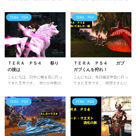
された叉市です。(ファンタジー
腹の肉が付いてるのも事実…。
職業でした) 脳筋系じゃなく意外
これは結構痛い…。と日々運動し
と頭脳派or補助系だったのか…。
てウエスト戻しに勤しんでます。
TERA PS4
TERA PS4
と意外だったTERA PS4のお
そんな戻すべく 勤しんだ
話。 色々使わせて貰います。 復
【TERA】PS4のお話。 イ
帰の特典？３０日間撃錬鉄の装備
ベントに食指が動く 何度かアッ
ボックスとやらを開封してみまし
プデートのお知らせが来ていたに
た。 ふんふん、何だこれ？ どう
も関わらず、全く動かしてなかっ
やら守り人よりは強いご様子。一
たTERA。 この度ちょっと
式装備してみるとアイテムレベル
ボーダーランズ３の箸休め的な感
ＴＥＲＡ ＰＳ４ 祭り
ＴＥＲＡ ＰＳ４ ガブ
が４４０に。 で、懐かしい連合
じで起動してみました。 アーマ
の後は
ガブくんを狩れ！
指令書がラインナップされまし
ンズ！ いや、ウチのアーマンズ
こんにちは、日中に梅を見に行っ
こんにちは、先日確定申告に行っ
た。 昔はヴェルデグで出てたの
は久しぶりに見ても格好いい
てきた叉市です。 何だか年配の
てきた叉市です。 税理士さんに
になぁ。 当時を思い出しながら
わ…。 あ、ただいまです
様な感じですが、実際年配だから
相談・教えてもらってからＰＣで
こな ...
『おかえ ...
仕方ないですよね(泣) 結構思い
入力と今は便利ですね。丁寧に教
出深い公園を満喫しました。そん
えて貰えたから本当に助かりまし
TERA PS4
TERA PS4
な満喫したＴＥＲＡ ＰＳ４のお
た。そして微々たる額ですが返っ
話。 ＴＥＲＡ ＰＳ４ ガ
てくるものもあったり。 税理士
ブガブくん狩りを終えて ガブガ
さんが途中『今年からシステム変
ブくん狩り期間が終わり今はヴァ
わって…』と語ってくれたのが珍
ルキオン報酬倍のキャンペーンが
しくて印象的でした。 そんな珍