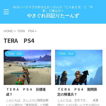
ゆるいハクスラが好きなおっさんが『とりあえず』と『今
更』で綴る日々
やさぐれ日記りたーんず
HOME
>
TERA PS4
>
TERA PS4
TERA PS4
TERA PS4
ＴＥＲＡ ＰＳ４ 目標達
ＴＥＲＡ ＰＳ４ 期間限
成？
定の帰還兵？
こんにちは、久しぶりに職業診断
こんにちは、叉市です。 体重
したら適性が『魔術師系』と判断
増やしたのは良いんですが余計な