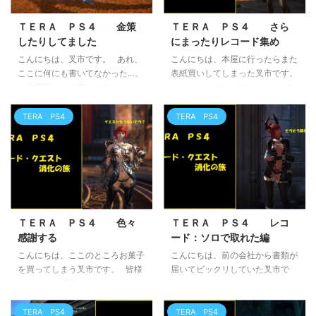
始まっております。少し遅くなり
しい事があったＴＥＲＡ ＰＳ４
ましたがガブガブくん狩りで得た
のお話。 ＴＥＲＡ ＰＳ
ＴＥＲＡ ＰＳ４ 金策
ＴＥＲＡ ＰＳ４ さら
もののご紹介(手抜きなのか？)。
４ レコードの点数が反映され
したりしてました
にまったりレコード集め
誰も望んでいないアーマンスク
なくて泣く 本当にコツコツやっ
こんにちは、叉市です。 あれ、
こんにちは、本屋に行ったらまた
ショ集ですが(笑) ...
てまいりましたＴＥＲＡ Ｐ ...
ここに何にも書いてなかった…。
表紙買いしてしまった叉市です。
と今更気づいて書いてみました。
まぁよくやるんですよね…。で
といった感じで今更感満載の内
今回はこちら ライドンキング
容で送るＴＥＲＡ ＰＳ４のお
この方の作品は【空手小公子】が
TERA PS4
TERA PS4
話。 ＴＥＲＡ ＰＳ４ 小
有名なのかな？ちなみに叉市はか
銭稼ぎ編 地味にバラしちゃう叉
なり初期の作品【リザードキン
市の金策。といってもちまちまし
グ】を持っています。たぶん物凄
た小銭稼ぎです。 まったり無課
く貴重(笑)。昨今懸念されつつあ
金勢の方なら、都市移動にもスク
る異世界ものですが、これは安心
ロール買ってと手間ですね。しか
して読めました。早くも続きが気
も平均１金くらいはかかってしま
になる…。 そんな続きが気にな
ＴＥＲＡ ＰＳ４ 色々
ＴＥＲＡ ＰＳ４ レコ
います。 lv６５になってイルカ
るＴＥＲＡ ＰＳ４のお話。
感謝する
ード：ソロで取れた編
まで来てクエストをこなせば、ヴ
ＴＥＲＡ ＰＳ４ 騎乗 ...
こんにちは、ここのところお菓子
こんにちは、前の会社から書類が
ェリカ・ ...
を買ってしまう叉市です。 皆様
届いてビックリしていた叉市で
の好きなお菓子ってなんでしょう
す。 何だろう…とドキドキした
か？ 色んな美味しいお菓子があ
らただの源泉徴収だった。いや、
るのですが、その中でも叉市は
本当に色々あった会社でしたから
TERA PS4
TERA PS4