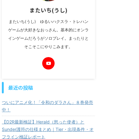
またいち(うし)
またいち(うし) ゆるいハクスラ・トレハン
ゲームが大好きなおっさん。基本的にオンラ
インゲームだろうがソロプレイ。まったりと
そこそこにやりこみます。
最近の投稿
ついにアニメ化！「令和のダラさん」８巻発売
中！
【D2R最新検証】Herald（怒った使者）と
Sunder護符の仕様まとめ｜Tier・出現条件・オ
フライン検証レポート