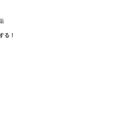
薬
する！