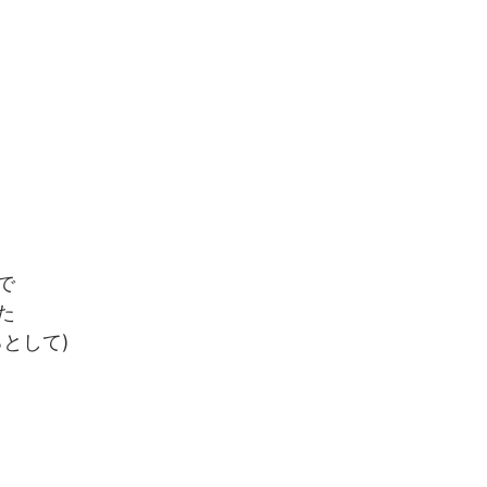
で
た
として)