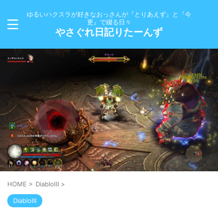
ゆるいハクスラが好きなおっさんが『とりあえず』と『今
更』で綴る日々
やさぐれ日記りたーんず
HOME
>
DiabloⅢ
>
DiabloⅢ