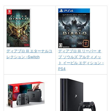
ディアブロ III エターナルコ
ディアブロ III リーパー オ
レクション -Switch
ブ ソウルズ アルティメッ
ト イービル エディション -
PS4