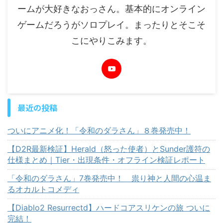
ームが大好きなおっさん。基本的にオンライン
ゲームだろうがソロプレイ。まったりとそこそ
こにやりこみます。
最近の投稿
ついにアニメ化！「令和のダラさん」８巻発売中！
【D2R最新検証】Herald（怒った使者）とSunder護符の
仕様まとめ｜Tier・出現条件・オフライン検証レポート
「令和のダラさん」7巻発売中！ 祟り神と人間の心温ま
るオカルトコメディ
【Diablo2 Resurrectd】ハードコアスリケンの旅 ついに
完結！