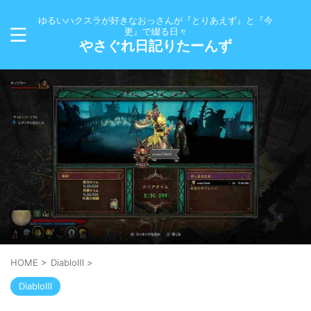
ゆるいハクスラが好きなおっさんが『とりあえず』と『今
更』で綴る日々
やさぐれ日記りたーんず
HOME
>
DiabloⅢ
>
DiabloⅢ