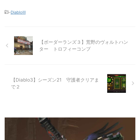
-
DiabloⅢ
【ボーダーランズ３】荒野のヴォルトハン
ター トロフィーコンプ
【Diablo3】シーズン21 守護者クリアま
で２