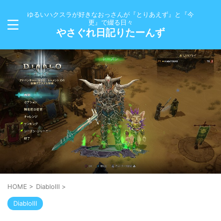
ゆるいハクスラが好きなおっさんが『とりあえず』と『今
更』で綴る日々
やさぐれ日記りたーんず
HOME
>
DiabloⅢ
>
DiabloⅢ