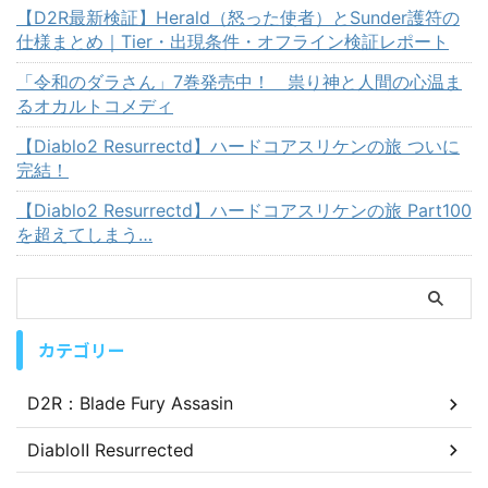
【D2R最新検証】Herald（怒った使者）とSunder護符の
仕様まとめ｜Tier・出現条件・オフライン検証レポート
「令和のダラさん」7巻発売中！ 祟り神と人間の心温ま
るオカルトコメディ
【Diablo2 Resurrectd】ハードコアスリケンの旅 ついに
完結！
【Diablo2 Resurrectd】ハードコアスリケンの旅 Part100
を超えてしまう…
カテゴリー
D2R：Blade Fury Assasin
DiabloⅡ Resurrected