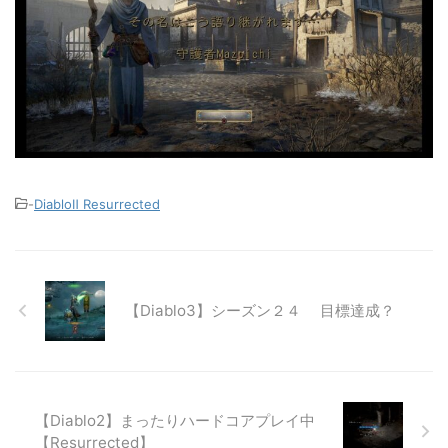
-
DiabloⅡ Resurrected
【Diablo3】シーズン２４ 目標達成？
【Diablo2】まったりハードコアプレイ中
【Resurrected】