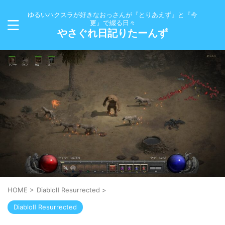
ゆるいハクスラが好きなおっさんが『とりあえず』と『今
更』で綴る日々
やさぐれ日記りたーんず
HOME
>
DiabloⅡ Resurrected
>
DiabloⅡ Resurrected