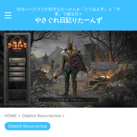
ゆるいハクスラが好きなおっさんが『とりあえず』と『今
更』で綴る日々
やさぐれ日記りたーんず
HOME
>
DiabloⅡ Resurrected
>
DiabloⅡ Resurrected