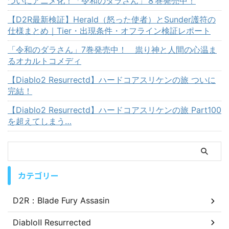
ついにアニメ化！「令和のダラさん」８巻発売中！
【D2R最新検証】Herald（怒った使者）とSunder護符の
仕様まとめ｜Tier・出現条件・オフライン検証レポート
「令和のダラさん」7巻発売中！ 祟り神と人間の心温ま
るオカルトコメディ
【Diablo2 Resurrectd】ハードコアスリケンの旅 ついに
完結！
【Diablo2 Resurrectd】ハードコアスリケンの旅 Part100
を超えてしまう…
カテゴリー
D2R：Blade Fury Assasin
DiabloⅡ Resurrected