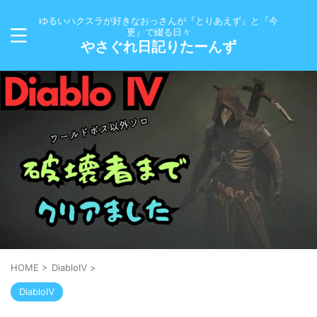
ゆるいハクスラが好きなおっさんが『とりあえず』と『今
更』で綴る日々
やさぐれ日記りたーんず
HOME
>
DiabloⅣ
>
DiabloⅣ