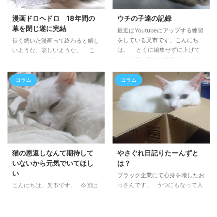
ＵＧＥとやらにとても疎いので
い程だったんだろうなぁ。そんな
す。荒野行動・フォートナイト・
居ても立っても居られない騎乗欲
漫画ドロヘドロ 18年間の
ウチの子達の記録
APEX何とか？とか物凄い流行っ
のお話。 ライドンキングで ...
幕を閉じ遂に完結
最近はYoutubeにアップする練習
てたのは知ってましたけ ...
をしている叉市です、こんにち
長く続いた漫画って終わると嬉し
は。 とくに編集せずに上げて
いような、哀しいような。 こ
るので素っ気ない動画なんですけ
んにちは、叉市です。 ２０～
どね。 後々は編集してカコイ
３０巻位で綺麗に終わって頂ける
イ動画にしたいものですが、いつ
と丁度良い感じなのかなぁ。長く
コラム
コラム
になることやら(今やれ) ものは
続いたのに未完になるのが一番辛
試しの猫動画１ 喧嘩しそうでし
いですよね…。 今回は危うかっ
ない
たけどキチンと終わった漫画のお
https://www.youtube.com/watc
話です。 ドロヘドロってどん
h?v=ROPXZfi_3o4 途中派手に頭
な漫画？ 分類的にはダークファ
ぶん殴る音が入ってます(笑)見ど
ンタジーになるかと。 ドロヘド
ころは最初に倒れるところ。 &n
ロ（１） (IKKI COMIX) 一見現
猫の恩返しなんて期待して
やさぐれ日記りたーんずと
...
代風な世界感なのですが、普通 ...
いないから元気でいてほし
は？
い
ブラック企業にて心身を壊したお
っさんです。 うつにもなって人
こんにちは、叉市です。 今回は
生をあきらめかけた時、 独りで
現状のウチの子達の紹介です。叉
こっそりできるお仕事に出会いま
市の紹介記事に書きました通り、
した。 それを学んだおかげで今
現在は猫が４匹います。最大時は