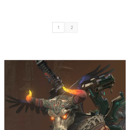
や半不労所得状態に！ 今や、家
１１匹いました。随分寂しくなっ
で独りでひっそりと楽しく暮らし
たものです。 残った子達は外を
ております。 あ、猫もいます。
知らない完全家猫となっていま
日々まったりと好きなゲームで
す。おかげで全く人馴れしており
1
2
遊んでいる。 そんなことをつら
ません、叉市のみに馴れている感
つらと書きなぐっているブログで
じ。最近彼女が家に来てくれてい
す。 何かいてるの？ 主にゆる
るので、ようやく３匹迄が人馴れ
いハクスラ・トレ ...
してきました。残り１匹…。 叉市
に対しては基本甘えたです。叉市
が部屋を移動するといつの間にか
視界に全員います(くっつくので
冬温かく、夏も温かく状態)、部
屋 ...