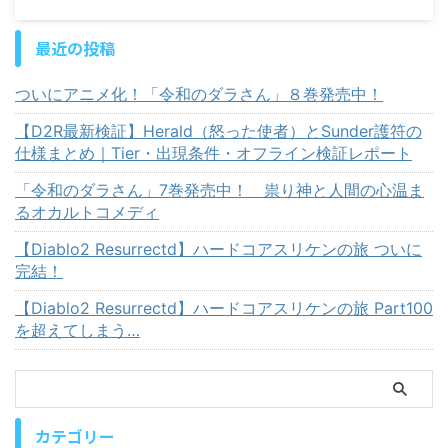
最近の投稿
ついにアニメ化！「令和のダラさん」８巻発売中！
【D2R最新検証】Herald（怒った使者）とSunder護符の
仕様まとめ｜Tier・出現条件・オフライン検証レポート
「令和のダラさん」7巻発売中！ 祟り神と人間の心温ま
るオカルトコメディ
【Diablo2 Resurrectd】ハードコアスリケンの旅 ついに
完結！
【Diablo2 Resurrectd】ハードコアスリケンの旅 Part100
を超えてしまう…
カテゴリー