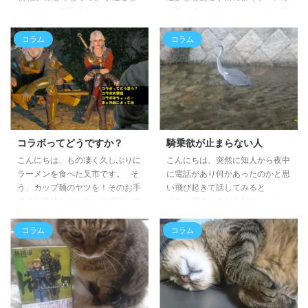
やすくなって参りました。 ただ
ら離れておりました。というか離
季節の変わり目は 体調を崩しや
れております。 プレイして
すいので 皆さまどうか、ご自愛
も記事にするほどの事はないくら
コラム
コラム
ください。 そんな涼しくなって
い…。じゃぁ何やっているんだ
きた時に ちょっと味わいたい そ
よ！？というお話。 ウォー
んな逸品をご紹介するお話。
キングが進化してハイキング？
ラーメンが食べたくなる？幸せな
日課というか身体壊してからの習
漫画 まぁ、最近の漫画は バトル
慣でウォーキングをしていたので
もの・鬱描写もの 異世界転生も
すが、少し負荷を高めるためにい
の(願望もの) が幅を利かせてい
つものコースから違うコースへ。
コラボってどうですか？
騎乗欲が止まらない人
て、 一時流行った、 日常もの ...
平坦な道のコースだったと
こんにちは、もの凄く久しぶりに
こんにちは、突然に知人から夜中
ころを坂道・階段・歩道橋等を歩
ラーメンを食べた叉市です。 そ
に電話があり何かあったのかと思
くようにしておりました。
う、カップ麺のヤツを！そのお手
い飛び起きて話してみると
そうしていると自然と足が起伏の
軽さと美味しさに改めて感謝して
「あ、寝てたのなら別にいいわ」
ある山方面に ...
しまいました…。 当たり前にあ
と言われた叉市です。 何だろ
るけどお湯注ぐだけで作れるとか
う、夜中に電話してくるくらいだ
コラム
コラム
素晴らしい事なんですよね。 そ
から深刻じゃなかったのだろうか
んな久しぶりのコラム。 ＴＥ
と心配になりますよね。翌日聞い
ＲＡ ＰＳ４ ＰＵＢＧコラボ
たら本当に大したことない内容だ
何やらＰＵＧＥとコラボしていた
ったんですけど(笑)。 その時の
ＴＥＲＡ ＰＳ４。叉市はこのＰ
本人には居ても立っても居られな