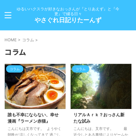
ゆるいハクスラが好きなおっさんが『とりあえず』と『今
更』で綴る日々
やさぐれ日記りたーんず
HOME
>
コラム
>
コラム
コラム
コラム
誰も不幸にならない、幸せ
リアルＡｒｋ？おっさん新
漫画『ラーメン赤猫』
たな試み
こんにちは叉市です。 ようやく
こんにちは、叉市です。 最
朝晩が 涼しくなってきて 過ごし
近少しとある事情によりゲームか