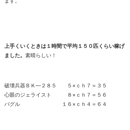
ます。
上手くいくときは１時間で平均１５０匹くらい稼げ
ました。
素晴らしい！
破壊兵器ＢＫ―２８５ ５×ｃｈ７＝３５
心眼のジェライスト ８×ｃｈ７＝５６
バグル １６×ｃｈ４＝６４