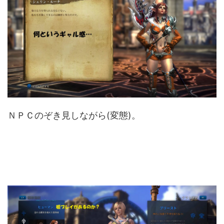
ＮＰＣのぞき見しながら(変態)。