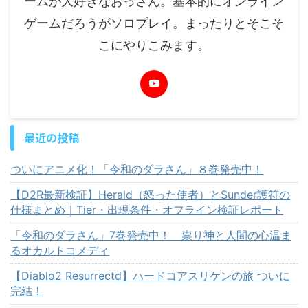
ームが大好きなおっさん。基本的にオンライン
ゲームだろうがソロプレイ。まったりとそこそ
こにやりこみます。
最近の投稿
ついにアニメ化！「令和のダラさん」８巻発売中！
【D2R最新検証】Herald（怒った使者）とSunder護符の
仕様まとめ｜Tier・出現条件・オフライン検証レポート
「令和のダラさん」7巻発売中！ 祟り神と人間の心温ま
るオカルトコメディ
【Diablo2 Resurrectd】ハードコアスリケンの旅 ついに
完結！