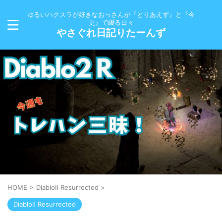
ゆるいハクスラが好きなおっさんが『とりあえず』と『今
更』で綴る日々
やさぐれ日記りたーんず
HOME
>
DiabloⅡ Resurrected
>
DiabloⅡ Resurrected