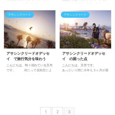
ムづくり。今回は海編となりま
ッセイで旅行中。写真が貯まって
す。もうレベル上げしてるのか、
きたので結局アルバム的な記事を
旅行写真撮ってるのかわからなく
作成する事に。 自己満足な
アサシンクリード
アサシンクリード
なってきてます。 とにかく写
旅の写真(ゲーム内)をアップして
真が貯まってくるので、チョコチ
いきます。今回は動物編。
ョコ上げたいところ。で、水中の
伝説の動物たち アルテミスの娘
ロケーションを全て発見するトロ
キャラクタークエストと呼ばれる
フィーを獲得した記念(？)に海編
ものに、神話のヘラクレスが如く
でまとめてみました。 海
伝説の生き物を狩ってこいと言わ
編：船 ◆戦闘 評判の悪い海戦も
れるものがあります。 狩る
アサシンクリードオデッセ
アサシンクリードオデッセ
楽しんでます、ハイ。 ドッカー
対象の動物たちは通常の個体より
イ で旅行気分を味わう
イ の困った点
ン！！(小並感) と敵船真っ二つに
も身体・攻撃力がかなり高いボス
こんにちは、時々溺れている叉市
こんにちは、叉市です。
する事でストレス解消に。船にも
扱い。そして容姿も少し違いま
です。 何にって花粉症によ
あっという間に今年も３ヶ月が過
色々種類があって、ちょっと大型
す。 対象を全部狩ると弓ア
る鼻水で…。酷い時は屋内にいて
ぎ去り、もう４月ですね。
船を倒すといつもよ ...
ビリティが ...
も、薬飲んでも全然ダメな時があ
２０１９年はもう残り９ヶ月
ります。 そんな外に出れな
をきったと考えると、早いと感じ
い日でも、お出かけ気分にさせて
ますか？まだまだと感じますか？
くれるアサシンクリードのお話。
そんな時間の感覚が狂う様
ビーストマスターで遊ぶ 前
なアサシンクリードオデッセイの
回もご紹介した通り、オデッセイ
お話。 フォトモードが楽し
1
2
3
には「ビーストマスター」なる特
すぎて ホライゾン ゼロドーン