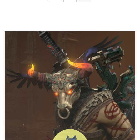
定の動物を連れて歩けるようにな
や前作のオリジンズにもついてい
るスキルが存在します。叉市が購
たフォトモードなる機能。今回の
入を決めたスキルとして有名なや
オデッセイにもありました。これ
つですね(有名ではありません)。
はハマる方はハマルと思うんです
今日も今日とてペット達と
よね、当たり前ですけど。叉市も
古代ギリシアを旅してまわりま
ついつい写真撮るのに夢中になる
す。似たり寄 ...
時があります。 ...